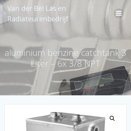
Ga
Van der Bel Las en
naar
de
Radiateurenbedrijf
inhoud
aluminium benzine catchtank 3
Liter – 6x 3/8 NPT