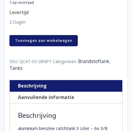
1 op voorraad
Levertijd
2 Dagen
aluminium
Toevoegen aan winkelwagen
benzine
catchtank
3
Liter
Brandstoftank
SKU:
QCAT-03-38NPT
Categorieën:
,
-
Tanks
6x
3/8
NPT
Beschrijving
aantal
Aanvullende informatie
Beschrijving
aluminium benzine catchtank 3 Liter – 6x 3/8