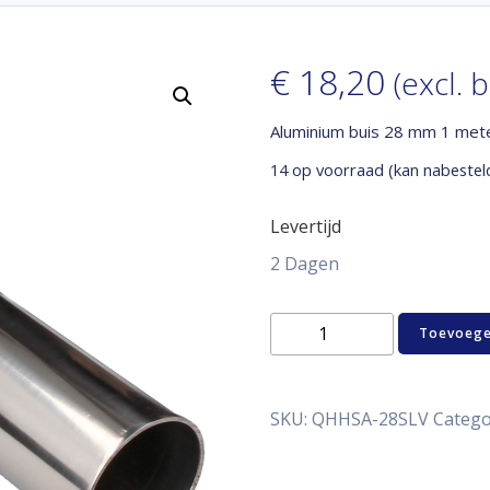
€
18,20
(excl. 
Aluminium buis 28 mm 1 met
14 op voorraad (kan nabestel
Levertijd
2 Dagen
Aluminium
Toevoege
buis
28
mm
1
SKU:
QHHSA-28SLV
Catego
meter
aantal