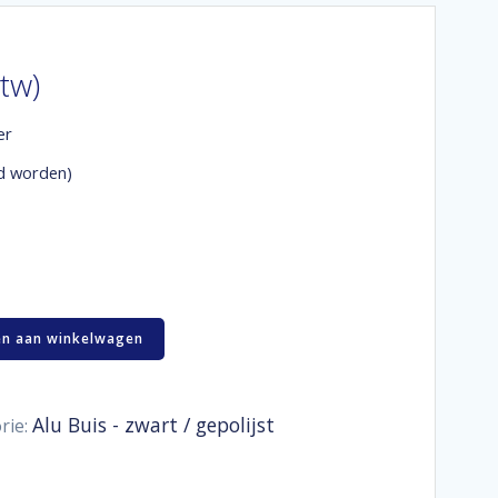
btw)
er
d worden)
n aan winkelwagen
Alu Buis - zwart / gepolijst
rie: