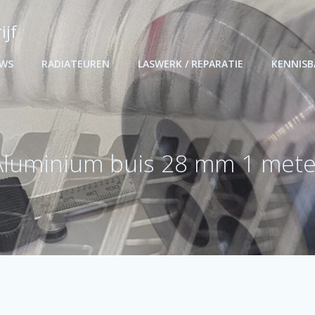
ijf
UWS
RADIATEUREN
LASWERK / REPARATIE
KENNIS
Aluminium buis 28 mm 1 mete