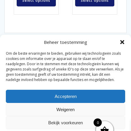
Select options
Select options
Beheer toestemming
Om de beste ervaringen te bieden, gebruiken wij technologieën zoals
cookies om informatie over je apparaat op te slaan en/of te
raadplegen. Door in te stemmen met deze technologieën kunnen wij
gegevens zoals surfgedrag of unieke ID's op deze site verwerken. Als je
© 2026 Van der Bel Las en Radiateurenbedrijf.
geen toestemming geeft of uw toestemming intrekt, kan dit een
nadelige invloed hebben op bepaalde functies en mogelijkheden.
Privacyverklaring
Cookiebeleid
Retourbeleid
|
|
|
Accepteren
Algemene voorwaarden voor consumenten
Zakelijke
|
algemene voorwaarden
Disclaimer
|
Weigeren
Merknamen op deze site worden enkel ter referentie
genoemd. Geen officiële samenwerking tenzij anders
0
Bekijk voorkeuren
vermeld.