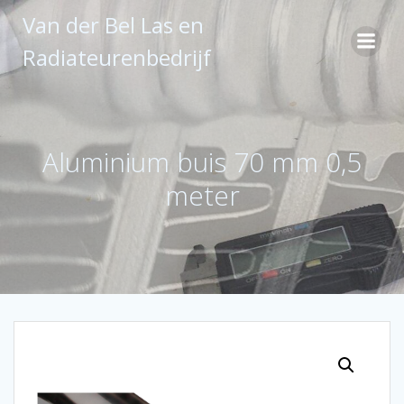
Ga
Van der Bel Las en
naar
de
Radiateurenbedrijf
inhoud
Aluminium buis 70 mm 0,5
meter