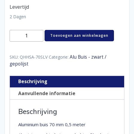
Levertijd
2 Dagen
Aluminium
Toevoegen aan winkelwagen
buis
70
mm
0,5
Alu Buis - zwart /
SKU:
QHHSA-70SLV
Categorie:
meter
gepolijst
aantal
Beschrijving
Aanvullende informatie
Beschrijving
Aluminium buis 70 mm 0,5 meter