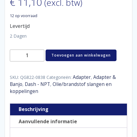
€
11,10
(excl. btw)
12 op voorraad
Levertijd
2 Dagen
Aluminum
Toevoegen aan winkelwagen
adaptor
male
90°
D08
Adapter
Adapter &
SKU:
QG822-0838
Categorieën:
,
-
Banjo
Dash - NPT
Olie/brandstof slangen en
,
,
3/8"
koppelingen
NPT
aantal
Beschrijving
Aanvullende informatie