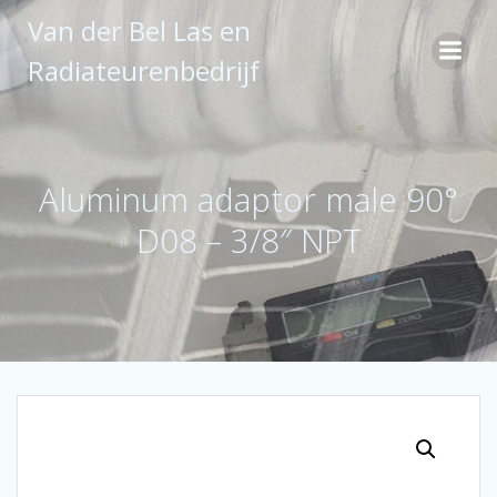
Ga
Van der Bel Las en
naar
de
Radiateurenbedrijf
inhoud
Aluminum adaptor male 90°
D08 – 3/8″ NPT