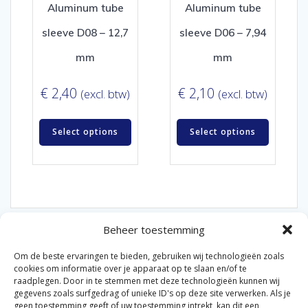
Aluminum tube
Aluminum tube
sleeve D08 – 12,7
sleeve D06 – 7,94
mm
mm
€
2,40
€
2,10
(excl. btw)
(excl. btw)
Select options
Select options
Beheer toestemming
Om de beste ervaringen te bieden, gebruiken wij technologieën zoals
cookies om informatie over je apparaat op te slaan en/of te
raadplegen. Door in te stemmen met deze technologieën kunnen wij
gegevens zoals surfgedrag of unieke ID's op deze site verwerken. Als je
© 2026 Van der Bel Las en Radiateurenbedrijf.
geen toestemming geeft of uw toestemming intrekt, kan dit een