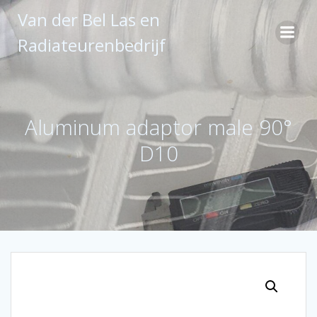
Ga
Van der Bel Las en
naar
de
Radiateurenbedrijf
inhoud
Aluminum adaptor male 90°
D10