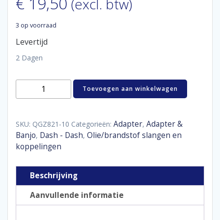
€
19,50
(excl. btw)
3 op voorraad
Levertijd
2 Dagen
Aluminum
Toevoegen aan winkelwagen
adaptor
male
90°
D10
Adapter
Adapter &
SKU:
QGZ821-10
Categorieën:
,
aantal
Banjo
Dash - Dash
Olie/brandstof slangen en
,
,
koppelingen
Beschrijving
Aanvullende informatie