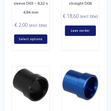
sleeve D03 – 8,32 x
straight D08
4,94 mm
€
18,60
(excl. btw)
€
2,00
(excl. btw)
Lees verder
Select options