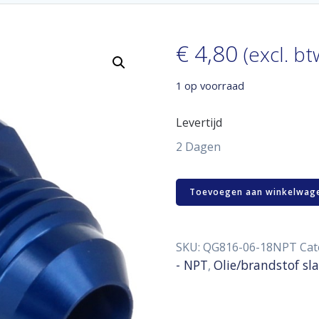
€
4,80
(excl. bt
1 op voorraad
Levertijd
2 Dagen
Aluminum
Toevoegen aan winkelwag
adaptor
male
D06
-
SKU:
QG816-06-18NPT
Cat
1/8"
- NPT
Olie/brandstof sl
,
NPT
aantal