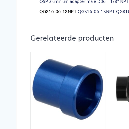
QSP aluminium adapter male D06 – 1/8″ NPT
QG816-06-18NPT
QG816-06-18NPT QG816
Gerelateerde producten