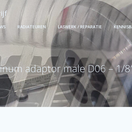
ijf
UWS
RADIATEUREN
LASWERK / REPARATIE
KENNIS
inum adaptor male D06 – 1/8