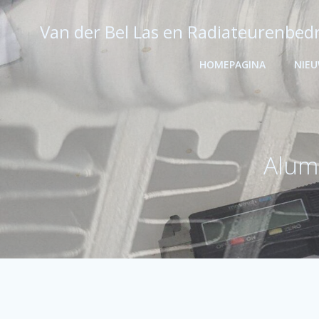
Ga
naar
Van der Bel Las en Radiateurenbedr
de
inhoud
HOMEPAGINA
NIE
Alum