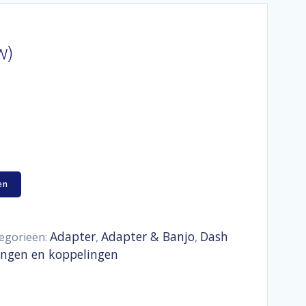
w)
en
Adapter
Adapter & Banjo
Dash
egorieën:
,
,
angen en koppelingen