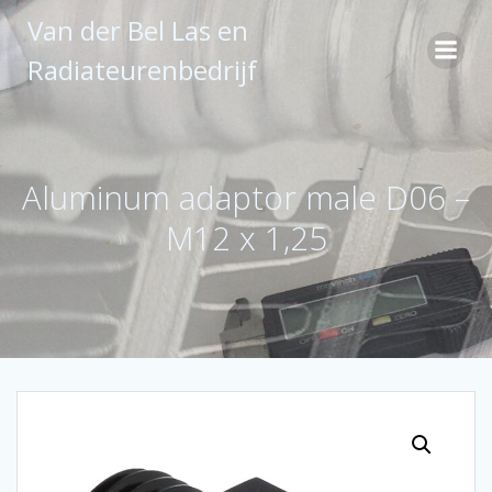
Ga
Van der Bel Las en
naar
de
Radiateurenbedrijf
inhoud
Aluminum adaptor male D06 –
M12 x 1,25