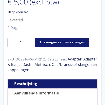
€
5,00
(excl. btw)
38 op voorraad
Levertijd
2 Dagen
Aluminum
Toevoegen aan winkelwagen
adaptor
male
D06
-
Adapter
Adapter
SKU:
QGZ816-06-M12125
Categorieën:
,
M12
& Banjo
Dash - Metrisch
Olie/brandstof slangen en
,
,
x
koppelingen
1,25
aantal
Beschrijving
Aanvullende informatie