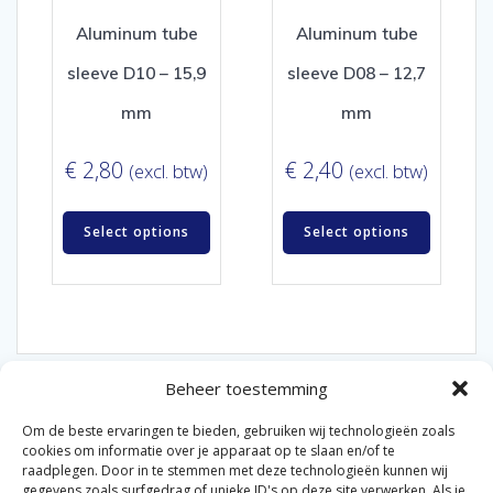
Aluminum tube
Aluminum tube
sleeve D10 – 15,9
sleeve D08 – 12,7
mm
mm
€
2,80
€
2,40
(excl. btw)
(excl. btw)
Select options
Select options
Beheer toestemming
Om de beste ervaringen te bieden, gebruiken wij technologieën zoals
cookies om informatie over je apparaat op te slaan en/of te
raadplegen. Door in te stemmen met deze technologieën kunnen wij
gegevens zoals surfgedrag of unieke ID's op deze site verwerken. Als je