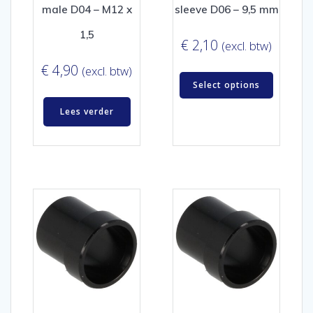
male D04 – M12 x
sleeve D06 – 9,5 mm
1,5
€
2,10
(excl. btw)
€
4,90
(excl. btw)
Select options
Lees verder