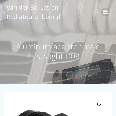
Ga
Van der Bel Las en
naar
de
Radiateurenbedrijf
inhoud
Aluminum adaptor male
straight D08