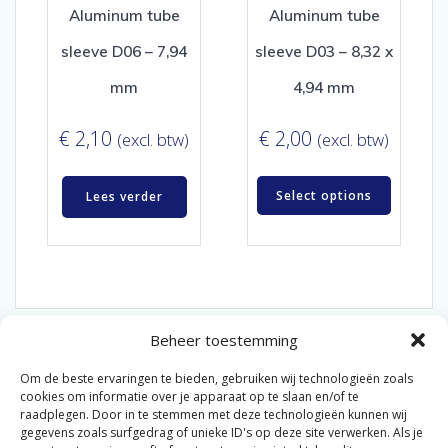
Aluminum tube
Aluminum tube
sleeve D06 – 7,94
sleeve D03 – 8,32 x
mm
4,94 mm
€
2,10
€
2,00
(excl. btw)
(excl. btw)
Select options
Lees verder
Beheer toestemming
Om de beste ervaringen te bieden, gebruiken wij technologieën zoals
cookies om informatie over je apparaat op te slaan en/of te
raadplegen. Door in te stemmen met deze technologieën kunnen wij
gegevens zoals surfgedrag of unieke ID's op deze site verwerken. Als je
© 2026 Van der Bel Las en Radiateurenbedrijf.