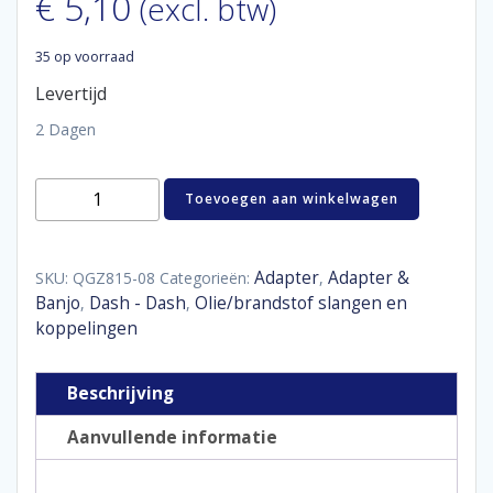
€
5,10
(excl. btw)
35 op voorraad
Levertijd
2 Dagen
Aluminum
Toevoegen aan winkelwagen
adaptor
male
straight
D08
Adapter
Adapter &
SKU:
QGZ815-08
Categorieën:
,
aantal
Banjo
Dash - Dash
Olie/brandstof slangen en
,
,
koppelingen
Beschrijving
Aanvullende informatie