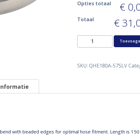
Opties totaal
€ 0,
Totaal
€ 31,0
Aluminum
Toevoege
bend
180°
57
mm
SKU:
QHE180A-57SLV
Cate
aantal
informatie
bend with beaded edges for optimal hose fitment. Length is 150 