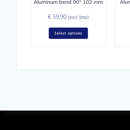
Aluminum bend 90° 102 mm
Alu
€
59,90
(excl. btw)
Select options