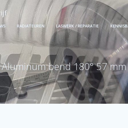
ijf
UWS
RADIATEUREN
LASWERK / REPARATIE
KENNIS
Aluminum bend 180° 57 mm