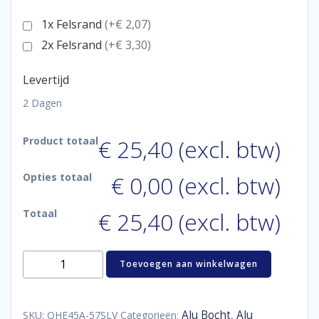
1x Felsrand
(+€ 2,07)
2x Felsrand
(+€ 3,30)
Levertijd
2 Dagen
Product totaal
€ 25,40 (excl. btw)
Opties totaal
€ 0,00 (excl. btw)
Totaal
€ 25,40 (excl. btw)
Aluminum
Toevoegen aan winkelwagen
bend
45°
57
mm
Alu Bocht
Alu
SKU:
QHE45A-57SLV
Categorieën:
,