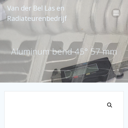
Ga
Van der Bel Las en
naar
de
Radiateurenbedrijf
inhoud
Aluminum bend 45° 57 mm