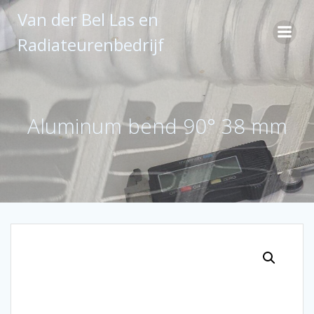
Ga
Van der Bel Las en
naar
de
Radiateurenbedrijf
inhoud
Aluminum bend 90° 38 mm