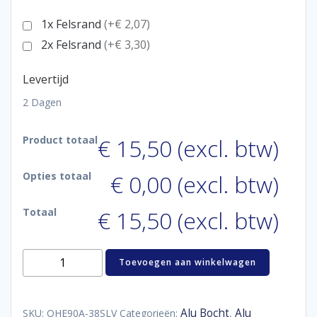
1x Felsrand
(+€ 2,07)
2x Felsrand
(+€ 3,30)
Levertijd
2 Dagen
Product totaal
€ 15,50 (excl. btw)
Opties totaal
€ 0,00 (excl. btw)
Totaal
€ 15,50 (excl. btw)
Aluminum
Toevoegen aan winkelwagen
bend
90°
38
mm
Alu Bocht
Alu
SKU:
QHE90A-38SLV
Categorieën:
,