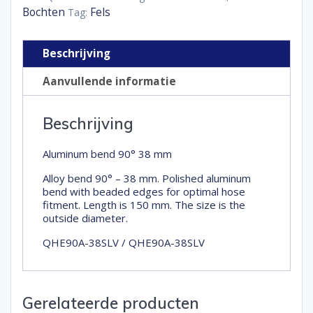
aantal
Bochten
Fels
Tag:
Beschrijving
Aanvullende informatie
Beschrijving
Aluminum bend 90° 38 mm
Alloy bend 90° – 38 mm. Polished aluminum
bend with beaded edges for optimal hose
fitment. Length is 150 mm. The size is the
outside diameter.
QHE90A-38SLV / QHE90A-38SLV
Gerelateerde producten