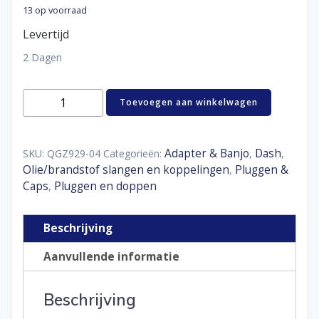
13 op voorraad
Levertijd
2 Dagen
Aluminum
Toevoegen aan winkelwagen
blind
cap
D04
aantal
Adapter & Banjo
Dash
SKU:
QGZ929-04
Categorieën:
,
,
Olie/brandstof slangen en koppelingen
Pluggen &
,
Caps
Pluggen en doppen
,
Beschrijving
Aanvullende informatie
Beschrijving