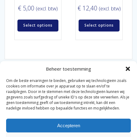
€
5,00
€
12,40
(excl. btw)
(excl. btw)
Select options
Select options
Beheer toestemming
Om de beste ervaringen te bieden, gebruiken wij technologieën zoals
cookies om informatie over je apparaat op te slaan en/of te
raadplegen. Door in te stemmen met deze technologieën kunnen wij
gegevens zoals surfgedrag of unieke ID's op deze site verwerken. Als je
© 2026 Van der Bel Las en Radiateurenbedrijf.
geen toestemming geeft of uw toestemming intrekt, kan dit een
nadelige invloed hebben op bepaalde functies en mogelijkheden.
Privacyverklaring
Cookiebeleid
Retourbeleid
|
|
|
Accepteren
Algemene voorwaarden voor consumenten
Zakelijke
|
algemene voorwaarden
Disclaimer
|