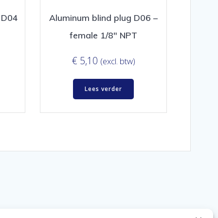
g D04
Aluminum blind plug D06 –
female 1/8″ NPT
€
5,10
(excl. btw)
Lees verder