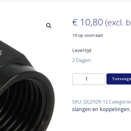
€
10,80
(excl. 
19 op voorraad
Levertijd
2 Dagen
Aluminum
Toevoege
blind
cap
D12
aantal
SKU:
QGZ929-12
Categorie
slangen en koppelingen