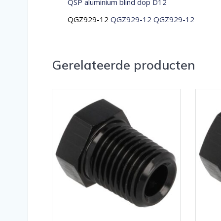
QSP aluminium blind dop D12
QGZ929-12
QGZ929-12 QGZ929-12
Gerelateerde producten