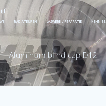
ijf
UWS
RADIATEUREN
LASWERK / REPARATIE
KENNIS
Aluminum blind cap D12