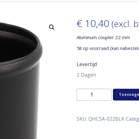
€
10,40
(excl. 
Aluminum coupler 22 mm
58 op voorraad (kan nabestel
Levertijd
2 Dagen
Aluminum
Toevoege
coupler
22
mm
aantal
SKU:
QHCSA-022BLK
Categ