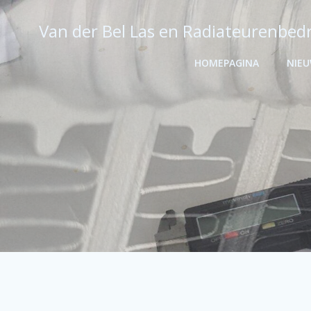
Ga
naar
Van der Bel Las en Radiateurenbedr
de
inhoud
HOMEPAGINA
NIE