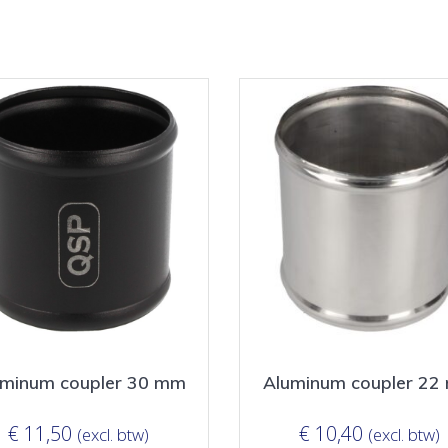
uminum coupler 30 mm
Aluminum coupler 22
€
11,50
€
10,40
(excl. btw)
(excl. btw)