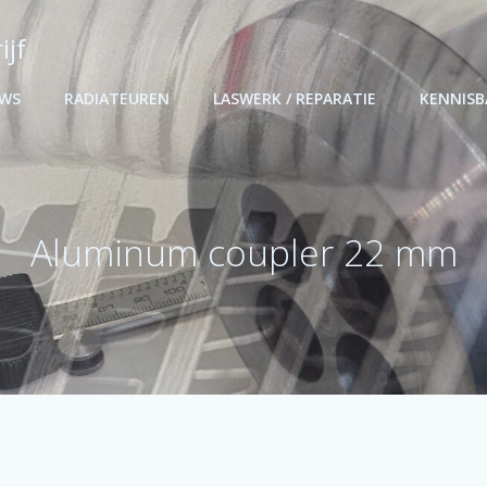
ijf
UWS
RADIATEUREN
LASWERK / REPARATIE
KENNIS
Aluminum coupler 22 mm