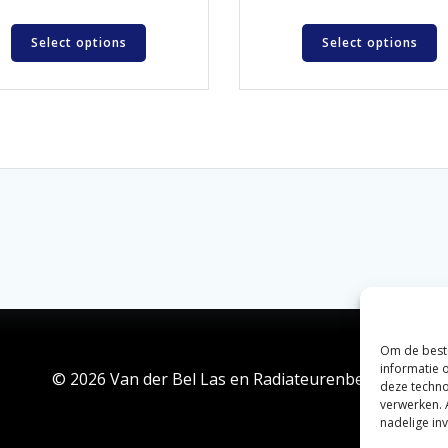
Select options
Select options
Om de beste
informatie 
© 2026 Van der Bel Las en Radiateurenbedrijf.
deze techno
verwerken. 
nadelige in