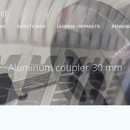
ijf
UWS
RADIATEUREN
LASWERK / REPARATIE
KENNIS
Aluminum coupler 30 mm