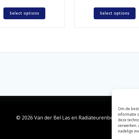
Select options
Select options
Om de beste
informatie 
© 2026 Van der Bel Las en Radiateurenbedrijf.
deze techno
verwerken. 
nadelige in