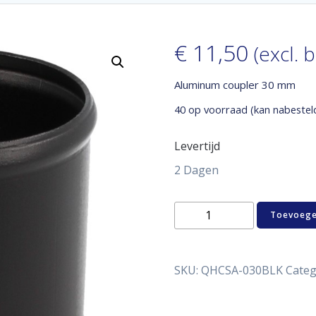
€
11,50
(excl. 
Aluminum coupler 30 mm
40 op voorraad (kan nabestel
Levertijd
2 Dagen
Aluminum
Toevoege
coupler
30
mm
aantal
SKU:
QHCSA-030BLK
Categ