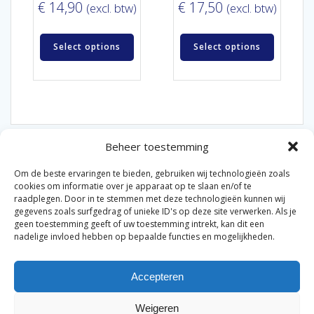
€
14,90
€
17,50
(excl. btw)
(excl. btw)
Select options
Select options
Beheer toestemming
Om de beste ervaringen te bieden, gebruiken wij technologieën zoals
cookies om informatie over je apparaat op te slaan en/of te
raadplegen. Door in te stemmen met deze technologieën kunnen wij
gegevens zoals surfgedrag of unieke ID's op deze site verwerken. Als je
© 2026 Van der Bel Las en Radiateurenbedrijf.
geen toestemming geeft of uw toestemming intrekt, kan dit een
nadelige invloed hebben op bepaalde functies en mogelijkheden.
Privacyverklaring
Cookiebeleid
Retourbeleid
|
|
|
Accepteren
Algemene voorwaarden voor consumenten
Zakelijke
|
algemene voorwaarden
Disclaimer
|
Weigeren