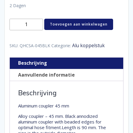
2 Dagen
Aluminum
Toevoegen aan winkelwagen
coupler
45
mm
aantal
Alu koppelstuk
SKU:
QHCSA-045BLK
Categorie:
Beschrijving
Aanvullende informatie
Beschrijving
Aluminum coupler 45 mm
Alloy coupler – 45 mm. Black annodized
aluminum coupler with beaded edges for
optimal hose fitment.Length is 90 mm. The