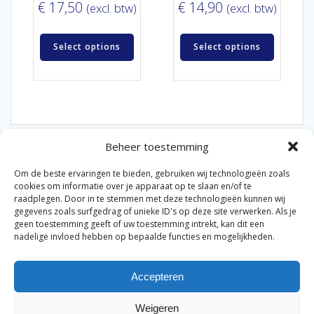
€
17,50
€
14,90
(excl. btw)
(excl. btw)
Select options
Select options
Beheer toestemming
Om de beste ervaringen te bieden, gebruiken wij technologieën zoals
cookies om informatie over je apparaat op te slaan en/of te
raadplegen. Door in te stemmen met deze technologieën kunnen wij
gegevens zoals surfgedrag of unieke ID's op deze site verwerken. Als je
© 2026 Van der Bel Las en Radiateurenbedrijf.
geen toestemming geeft of uw toestemming intrekt, kan dit een
nadelige invloed hebben op bepaalde functies en mogelijkheden.
Privacyverklaring
Cookiebeleid
Retourbeleid
|
|
|
Accepteren
Algemene voorwaarden voor consumenten
Zakelijke
|
algemene voorwaarden
Disclaimer
|
Weigeren