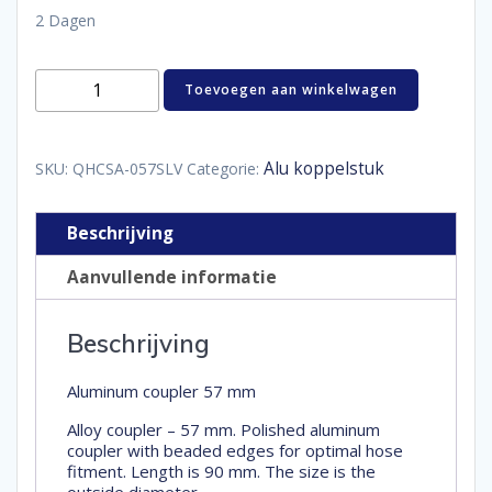
2 Dagen
Aluminum
Toevoegen aan winkelwagen
coupler
57
mm
aantal
Alu koppelstuk
SKU:
QHCSA-057SLV
Categorie:
Beschrijving
Aanvullende informatie
Beschrijving
Aluminum coupler 57 mm
Alloy coupler – 57 mm. Polished aluminum
coupler with beaded edges for optimal hose
fitment. Length is 90 mm. The size is the