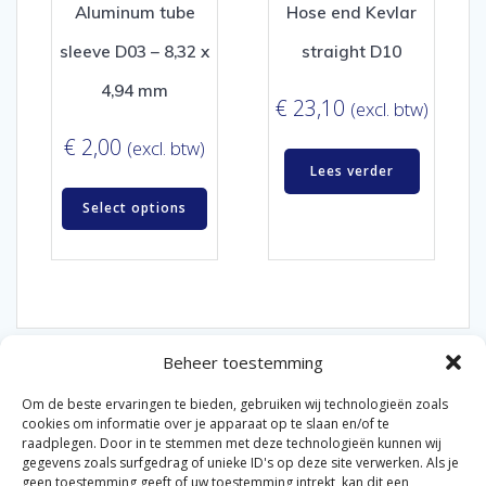
Aluminum tube
Hose end Kevlar
sleeve D03 – 8,32 x
straight D10
4,94 mm
€
23,10
(excl. btw)
€
2,00
(excl. btw)
Lees verder
Select options
Beheer toestemming
Om de beste ervaringen te bieden, gebruiken wij technologieën zoals
cookies om informatie over je apparaat op te slaan en/of te
raadplegen. Door in te stemmen met deze technologieën kunnen wij
gegevens zoals surfgedrag of unieke ID's op deze site verwerken. Als je
© 2026 Van der Bel Las en Radiateurenbedrijf.
geen toestemming geeft of uw toestemming intrekt, kan dit een