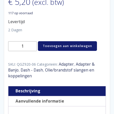
€
5,20
(excl. btw)
117 op voorraad
Levertijd
2 Dagen
Aluminum
Toevoegen aan winkelwagen
O-
ring
adaptor
male
Adapter
Adapter &
SKU:
QGZ920-06
Categorieën:
,
D06
Banjo
Dash - Dash
Olie/brandstof slangen en
,
,
aantal
koppelingen
Beschrijving
Aanvullende informatie