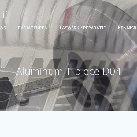
ijf
UWS
RADIATEUREN
LASWERK / REPARATIE
KENNIS
Aluminum T-piece D04