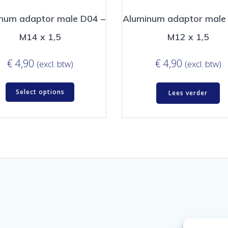
num adaptor male D04 –
Aluminum adaptor male
M14 x 1,5
M12 x 1,5
€
4,90
€
4,90
(excl. btw)
(excl. btw)
Select options
Lees verder