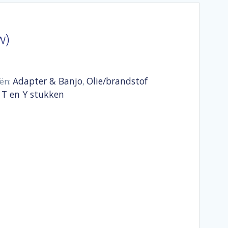
w)
Adapter & Banjo
Olie/brandstof
ën:
,
T en Y stukken
,