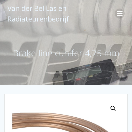
Ga
Van der Bel Las en
naar
de
Radiateurenbedrijf
inhoud
Brake line cunifer 4,75 mm