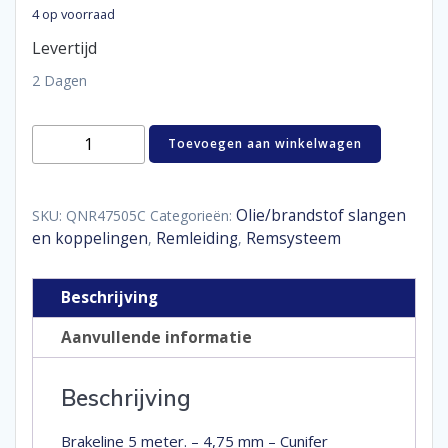
4 op voorraad
Levertijd
2 Dagen
Brake
Toevoegen aan winkelwagen
line
cunifer
4,75
mm
Olie/brandstof slangen
SKU:
QNR47505C
Categorieën:
aantal
en koppelingen
Remleiding
Remsysteem
,
,
Beschrijving
Aanvullende informatie
Beschrijving
Brakeline 5 meter. – 4,75 mm – Cunifer