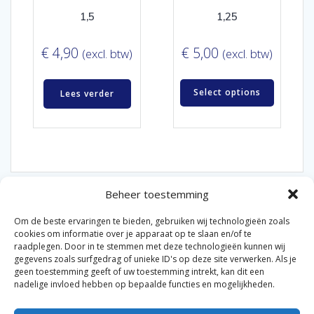
1,5
1,25
€
4,90
€
5,00
(excl. btw)
(excl. btw)
Select options
Lees verder
Beheer toestemming
Om de beste ervaringen te bieden, gebruiken wij technologieën zoals
cookies om informatie over je apparaat op te slaan en/of te
raadplegen. Door in te stemmen met deze technologieën kunnen wij
gegevens zoals surfgedrag of unieke ID's op deze site verwerken. Als je
© 2026 Van der Bel Las en Radiateurenbedrijf.
geen toestemming geeft of uw toestemming intrekt, kan dit een
nadelige invloed hebben op bepaalde functies en mogelijkheden.
Privacyverklaring
Cookiebeleid
Retourbeleid
|
|
|