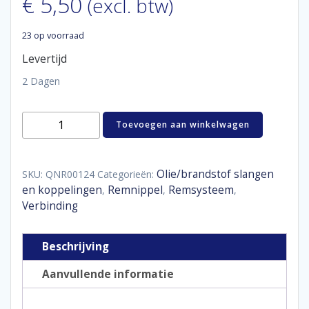
€
5,50
(excl. btw)
23 op voorraad
Levertijd
2 Dagen
Coupler
Toevoegen aan winkelwagen
female
M10
x
1,0
Olie/brandstof slangen
SKU:
QNR00124
Categorieën:
concave
en koppelingen
Remnippel
Remsysteem
,
,
,
aantal
Verbinding
Beschrijving
Aanvullende informatie