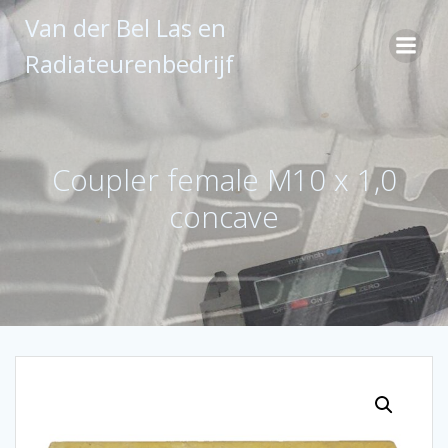
Ga
Van der Bel Las en
naar
de
Radiateurenbedrijf
inhoud
Coupler female M10 x 1,0
concave