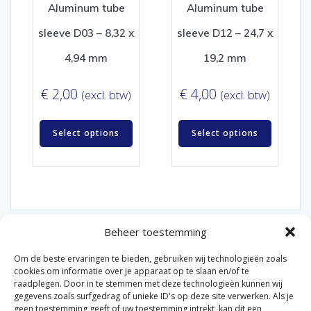
Aluminum tube
Aluminum tube
sleeve D03 – 8,32 x
sleeve D12 – 24,7 x
4,94 mm
19,2 mm
€
2,00
€
4,00
(excl. btw)
(excl. btw)
Select options
Select options
Beheer toestemming
Om de beste ervaringen te bieden, gebruiken wij technologieën zoals
cookies om informatie over je apparaat op te slaan en/of te
raadplegen. Door in te stemmen met deze technologieën kunnen wij
gegevens zoals surfgedrag of unieke ID's op deze site verwerken. Als je
© 2026 Van der Bel Las en Radiateurenbedrijf.
geen toestemming geeft of uw toestemming intrekt, kan dit een