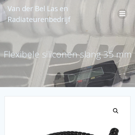
Ga
Van der Bel Las en
naar
de
Radiateurenbedrijf
inhoud
Flexibele siliconen slang 35 mm