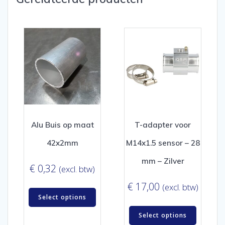
Alu Buis op maat
T-adapter voor
42x2mm
M14x1.5 sensor – 28
mm – Zilver
€
0,32
(excl. btw)
€
17,00
(excl. btw)
Select options
Select options