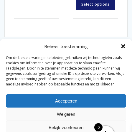
Select options
Beheer toestemming
Om de beste ervaringen te bieden, gebruiken wij technologieën zoals
cookies om informatie over je apparaat op te slaan en/of te
raadplegen. Door in te stemmen met deze technologieën kunnen wij
gegevens zoals surfgedrag of unieke ID's op deze site verwerken. Als je
© 2026 Van der Bel Las en Radiateurenbedrijf.
geen toestemming geeft of uw toestemming intrekt, kan dit een
nadelige invloed hebben op bepaalde functies en mogelijkheden.
Privacyverklaring
Cookiebeleid
Retourbeleid
|
|
|
Accepteren
Algemene voorwaarden voor consumenten
Zakelijke
|
algemene voorwaarden
Disclaimer
|
Weigeren
Merknamen op deze site worden enkel ter referentie
genoemd. Geen officiële samenwerking tenzij anders
0
Bekijk voorkeuren