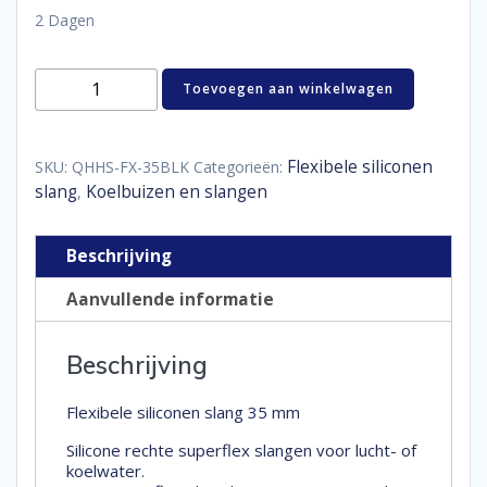
2 Dagen
Flexibele
Toevoegen aan winkelwagen
siliconen
slang
35
mm
Flexibele siliconen
SKU:
QHHS-FX-35BLK
Categorieën:
aantal
slang
Koelbuizen en slangen
,
Beschrijving
Aanvullende informatie
Beschrijving
Flexibele siliconen slang 35 mm
Silicone rechte superflex slangen voor lucht- of
koelwater.