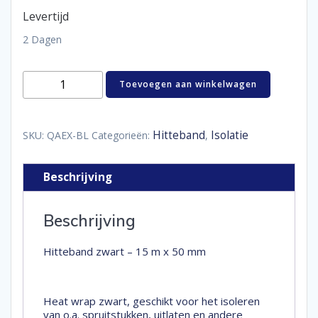
Levertijd
2 Dagen
Hitteband
Toevoegen aan winkelwagen
zwart
-
15
m
Hitteband
Isolatie
SKU:
QAEX-BL
Categorieën:
,
x
50
mm
Beschrijving
aantal
Beschrijving
Hitteband zwart – 15 m x 50 mm
Heat wrap zwart, geschikt voor het isoleren
van o.a. spruitstukken, uitlaten en andere