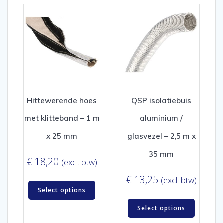
Hittewerende hoes
QSP isolatiebuis
met klitteband – 1 m
aluminium /
x 25 mm
glasvezel – 2,5 m x
35 mm
€
18,20
(excl. btw)
€
13,25
(excl. btw)
Select options
Select options