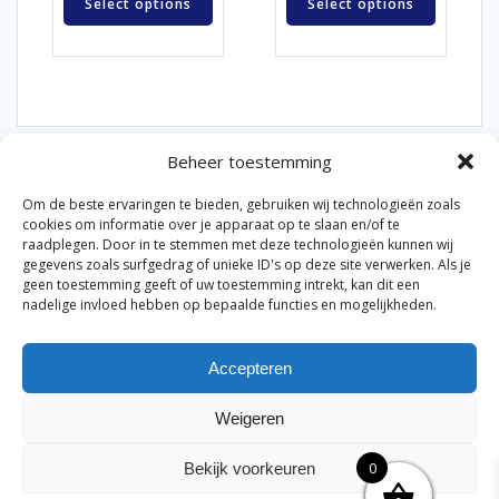
Select options
Select options
Beheer toestemming
Om de beste ervaringen te bieden, gebruiken wij technologieën zoals
cookies om informatie over je apparaat op te slaan en/of te
raadplegen. Door in te stemmen met deze technologieën kunnen wij
gegevens zoals surfgedrag of unieke ID's op deze site verwerken. Als je
© 2026 Van der Bel Las en Radiateurenbedrijf.
geen toestemming geeft of uw toestemming intrekt, kan dit een
nadelige invloed hebben op bepaalde functies en mogelijkheden.
Privacyverklaring
Cookiebeleid
Retourbeleid
|
|
|
Accepteren
Algemene voorwaarden voor consumenten
Zakelijke
|
algemene voorwaarden
Disclaimer
|
Weigeren
Merknamen op deze site worden enkel ter referentie
genoemd. Geen officiële samenwerking tenzij anders
0
Bekijk voorkeuren
vermeld.