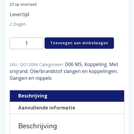
23 op voorraad
Levertijd
2 Dagen
Hose
Toevoegen aan winkelwagen
end
120°
D06
aantal
D06 MS
Koppeling
Met
SKU:
QG12006
Categorieën:
,
,
snijrand
Olie/brandstof slangen en koppelingen
,
,
Slangen en nippels
Beschrijving
Aanvullende informatie
Beschrijving