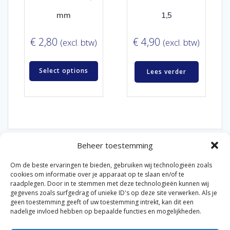
mm
1,5
€
2,80
€
4,90
(excl. btw)
(excl. btw)
Select options
Lees verder
Beheer toestemming
Om de beste ervaringen te bieden, gebruiken wij technologieën zoals
cookies om informatie over je apparaat op te slaan en/of te
raadplegen. Door in te stemmen met deze technologieën kunnen wij
gegevens zoals surfgedrag of unieke ID's op deze site verwerken. Als je
© 2026 Van der Bel Las en Radiateurenbedrijf.
geen toestemming geeft of uw toestemming intrekt, kan dit een
nadelige invloed hebben op bepaalde functies en mogelijkheden.