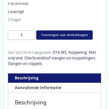
5 op voorraad
Levertijd
2 Dagen
Hose
Toevoegen aan winkelwagen
end
150°
D16
aantal
D16 MS
Koppeling
Met
SKU:
QG15016
Categorieën:
,
,
snijrand
Olie/brandstof slangen en koppelingen
,
,
Slangen en nippels
Beschrijving
Aanvullende informatie
Beschrijving