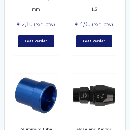
mm
1,5
€
2,10
€
4,90
(excl. btw)
(excl. btw)
Lees verder
Lees verder
Aluminum tube
Hose end Kevlar