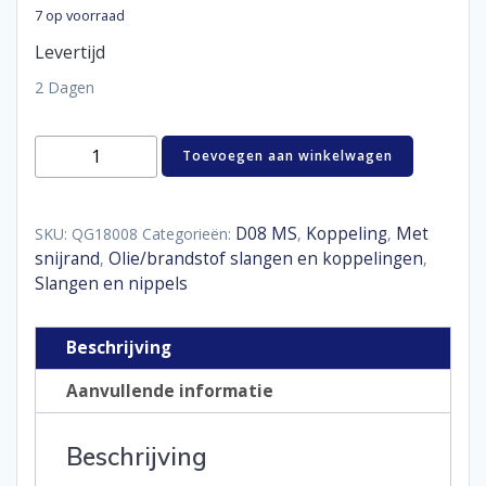
7 op voorraad
Levertijd
2 Dagen
Hose
Toevoegen aan winkelwagen
end
180°
D08
aantal
D08 MS
Koppeling
Met
SKU:
QG18008
Categorieën:
,
,
snijrand
Olie/brandstof slangen en koppelingen
,
,
Slangen en nippels
Beschrijving
Aanvullende informatie
Beschrijving