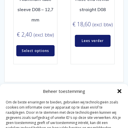
sleeve D08 – 12,7
straight D08
mm
€
18,60
(excl. btw)
€
2,40
(excl. btw)
Lees verder
Select options
Beheer toestemming
Om de beste ervaringen te bieden, gebruiken wij technologieën zoals
cookies om informatie over je apparaat op te slaan en/of te
raadplegen. Door in te stemmen met deze technologieën kunnen wij
gegevens zoals surfgedrag of unieke ID's op deze site verwerken. Als je
© 2026 Van der Bel Las en Radiateurenbedrijf.
geen toestemming geeft of uw toestemming intrekt, kan dit een
nadelige invloed hebben op bepaalde functies en mogelijkheden.