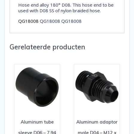
Hose end alloy 180° D08. This hose end to be
used with D08 SS of nylon braided hose.
QG18008
QG18008 QG18008
Gerelateerde producten
Aluminum tube
Aluminum adaptor
sleeve D06 – 7,94
male D04 – M12 x