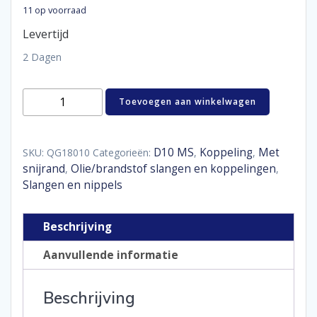
11 op voorraad
Levertijd
2 Dagen
Hose
Toevoegen aan winkelwagen
end
180°
D10
aantal
D10 MS
Koppeling
Met
SKU:
QG18010
Categorieën:
,
,
snijrand
Olie/brandstof slangen en koppelingen
,
,
Slangen en nippels
Beschrijving
Aanvullende informatie
Beschrijving