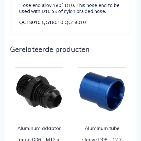
Hose end alloy 180° D10. This hose end to be
used with D10 SS of nylon braided hose.
QG18010
QG18010 QG18010
Gerelateerde producten
Aluminum adaptor
Aluminum tube
male D06 – M12 x
sleeve D08 – 12,7