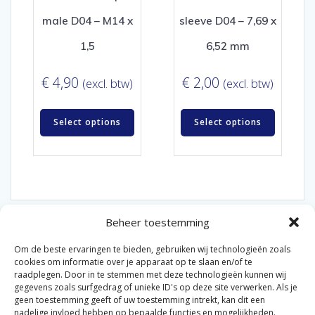
male D04 – M14 x
sleeve D04 – 7,69 x
1,5
6,52 mm
€
4,90
€
2,00
(excl. btw)
(excl. btw)
Select options
Select options
Beheer toestemming
Om de beste ervaringen te bieden, gebruiken wij technologieën zoals
cookies om informatie over je apparaat op te slaan en/of te
raadplegen. Door in te stemmen met deze technologieën kunnen wij
gegevens zoals surfgedrag of unieke ID's op deze site verwerken. Als je
© 2026 Van der Bel Las en Radiateurenbedrijf.
geen toestemming geeft of uw toestemming intrekt, kan dit een
nadelige invloed hebben op bepaalde functies en mogelijkheden.