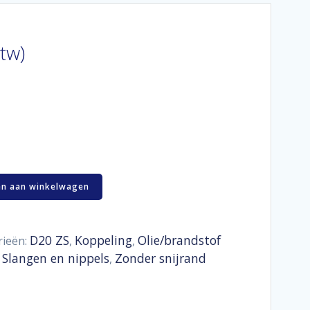
btw)
n aan winkelwagen
D20 ZS
Koppeling
Olie/brandstof
rieën:
,
,
Slangen en nippels
Zonder snijrand
,
,