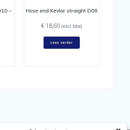
D10 –
Hose end Kevlar straight D08
€
18,60
(excl. btw)
Lees verder