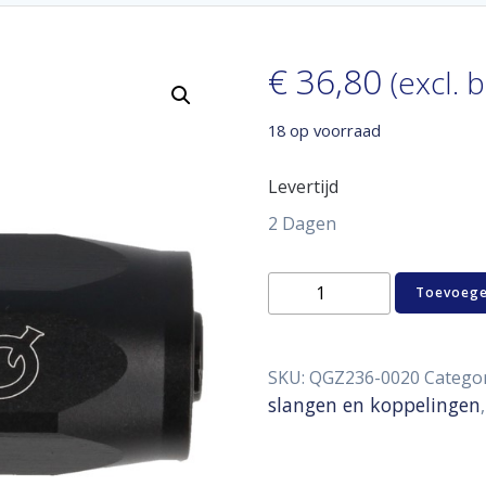
€
36,80
(excl. 
18 op voorraad
Levertijd
2 Dagen
Hose
Toevoege
end
lightweight
straight
D20
SKU:
QGZ236-0020
Catego
aantal
slangen en koppelingen