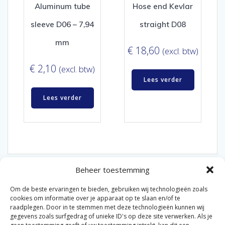
Aluminum tube
Hose end Kevlar
sleeve D06 – 7,94
straight D08
mm
€
18,60
(excl. btw)
€
2,10
(excl. btw)
Lees verder
Lees verder
Beheer toestemming
Om de beste ervaringen te bieden, gebruiken wij technologieën zoals
cookies om informatie over je apparaat op te slaan en/of te
raadplegen. Door in te stemmen met deze technologieën kunnen wij
gegevens zoals surfgedrag of unieke ID's op deze site verwerken. Als je
© 2026 Van der Bel Las en Radiateurenbedrijf.