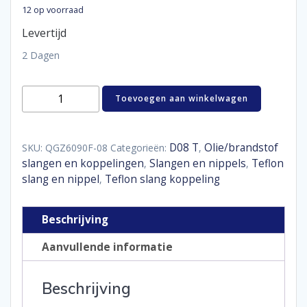
12 op voorraad
Levertijd
2 Dagen
Hose
Toevoegen aan winkelwagen
end
PTFE
90°
forged
D08 T
Olie/brandstof
SKU:
QGZ6090F-08
Categorieën:
,
D08
slangen en koppelingen
Slangen en nippels
Teflon
,
,
aantal
slang en nippel
Teflon slang koppeling
,
Beschrijving
Aanvullende informatie
Beschrijving