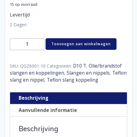
15 op voorraad
Levertijd
2 Dagen
Hose
Toevoegen aan winkelwagen
end
PTFE
straight
D10
D10 T
Olie/brandstof
SKU:
QGZ6001-10
Categorieën:
,
aantal
slangen en koppelingen
Slangen en nippels
Teflon
,
,
slang en nippel
Teflon slang koppeling
,
Beschrijving
Aanvullende informatie
Beschrijving