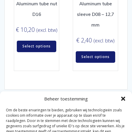
Aluminum tube nut
Aluminum tube
D16
sleeve D08 – 12,7
mm
€
10,20
(excl. btw)
€
2,40
(excl. btw)
Select options
Select options
Beheer toestemming
Om de beste ervaringen te bieden, gebruiken wij technologieën zoals
cookies om informatie over je apparaat op te slaan en/of te
raadplegen. Door in te stemmen met deze technologieën kunnen wij
gegevens zoals surfgedrag of unieke ID's op deze site verwerken. Als je
© 2026 Van der Bel Las en Radiateurenbedrijf.
geen toestemming geeft of uw toestemming intrekt, kan dit een