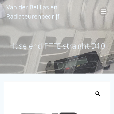
Ga
Van der Bel Las en
naar
de
Radiateurenbedrijf
inhoud
Hose end PTFE straight D10