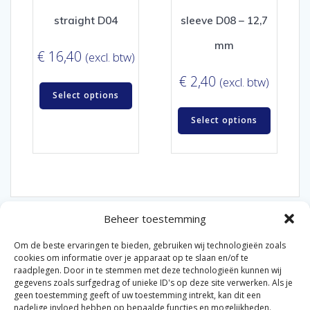
straight D04
sleeve D08 – 12,7
mm
€
16,40
(excl. btw)
€
2,40
(excl. btw)
Select options
Select options
Beheer toestemming
Om de beste ervaringen te bieden, gebruiken wij technologieën zoals
cookies om informatie over je apparaat op te slaan en/of te
raadplegen. Door in te stemmen met deze technologieën kunnen wij
gegevens zoals surfgedrag of unieke ID's op deze site verwerken. Als je
© 2026 Van der Bel Las en Radiateurenbedrijf.
geen toestemming geeft of uw toestemming intrekt, kan dit een
nadelige invloed hebben op bepaalde functies en mogelijkheden.