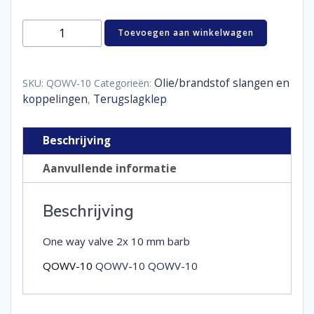
One
Toevoegen aan winkelwagen
way
valve
10
mm
Olie/brandstof slangen en
SKU:
QOWV-10
Categorieën:
aantal
koppelingen
Terugslagklep
,
Beschrijving
Aanvullende informatie
Beschrijving
One way valve 2x 10 mm barb
QOWV-10
QOWV-10 QOWV-10