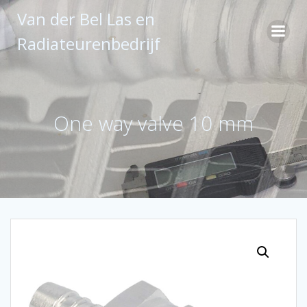
Ga
Van der Bel Las en
naar
de
Radiateurenbedrijf
inhoud
One way valve 10 mm