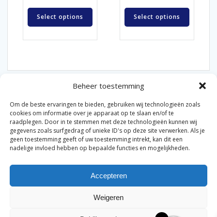
Select options
Select options
Beheer toestemming
Om de beste ervaringen te bieden, gebruiken wij technologieën zoals
cookies om informatie over je apparaat op te slaan en/of te
raadplegen. Door in te stemmen met deze technologieën kunnen wij
gegevens zoals surfgedrag of unieke ID's op deze site verwerken. Als je
© 2026 Van der Bel Las en Radiateurenbedrijf.
geen toestemming geeft of uw toestemming intrekt, kan dit een
nadelige invloed hebben op bepaalde functies en mogelijkheden.
Privacyverklaring
Cookiebeleid
Retourbeleid
|
|
|
Accepteren
Algemene voorwaarden voor consumenten
Zakelijke
|
algemene voorwaarden
Disclaimer
|
Weigeren
Merknamen op deze site worden enkel ter referentie