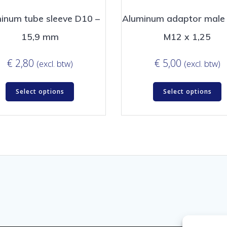
inum tube sleeve D10 –
Aluminum adaptor male
15,9 mm
M12 x 1,25
€
2,80
€
5,00
(excl. btw)
(excl. btw)
Select options
Select options