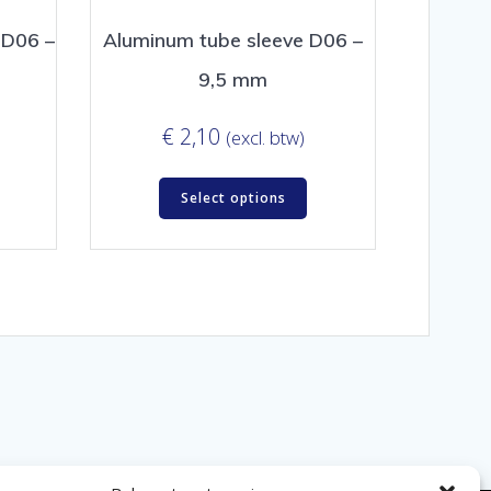
 D06 –
Aluminum tube sleeve D06 –
9,5 mm
€
2,10
(excl. btw)
Select options