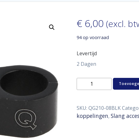
€
6,00
(excl. bt
94 op voorraad
Levertijd
2 Dagen
QSP
Toevoege
slangbeugel
D08
SS
aantal
SKU:
QG210-08BLK
Catego
koppelingen
Slang acces
,