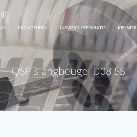
ijf
UWS
RADIATEUREN
LASWERK / REPARATIE
KENNIS
QSP slangbeugel D08 SS