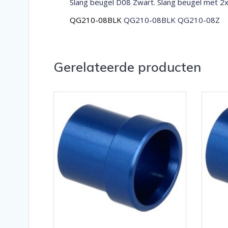
Slang beugel D08 Zwart. Slang beugel met 2
QG210-08BLK
QG210-08BLK QG210-08Z
Gerelateerde producten