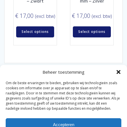
– Zwart
mm – Zilver
€
17,00
€
17,00
(excl. btw)
(excl. btw)
Select options
Select options
Beheer toestemming
Om de beste ervaringen te bieden, gebruiken wij technologieën zoals
cookies om informatie over je apparaat op te slaan en/of te
raadplegen. Door in te stemmen met deze technologieën kunnen wij
gegevens zoals surfgedrag of unieke ID's op deze site verwerken. Als je
© 2026 Van der Bel Las en Radiateurenbedrijf.
geen toestemming geeft of uw toestemming intrekt, kan dit een
nadelige invloed hebben op bepaalde functies en mogelijkheden.
Privacyverklaring
Cookiebeleid
Retourbeleid
|
|
|
Accepteren
Algemene voorwaarden voor consumenten
Zakelijke
|