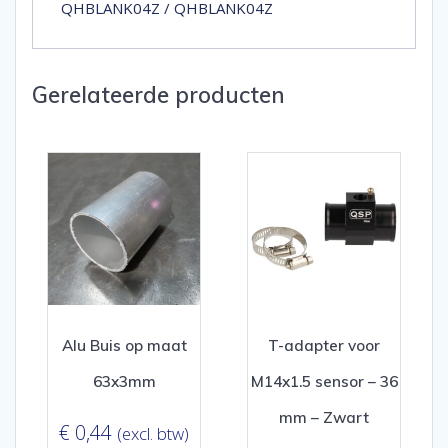
QHBLANK04Z / QHBLANK04Z
Gerelateerde producten
Alu Buis op maat
T-adapter voor
63x3mm
M14x1.5 sensor – 36
mm – Zwart
€
0,44
(excl. btw)