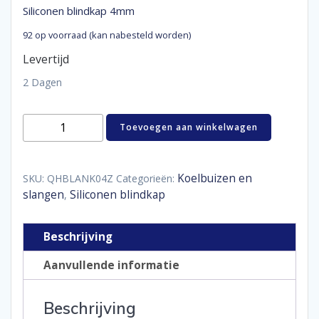
Siliconen blindkap 4mm
92 op voorraad (kan nabesteld worden)
Levertijd
2 Dagen
Siliconen
Toevoegen aan winkelwagen
blindkap
4mm
aantal
Koelbuizen en
SKU:
QHBLANK04Z
Categorieën:
slangen
Siliconen blindkap
,
Beschrijving
Aanvullende informatie
Beschrijving