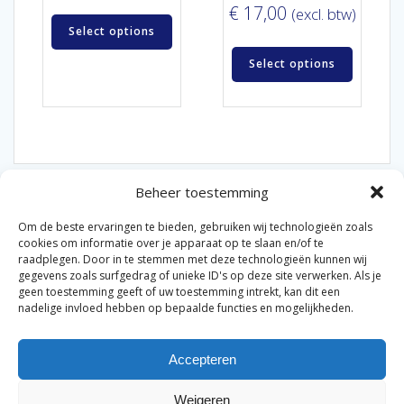
€
17,00
(excl. btw)
Select options
Select options
Beheer toestemming
Om de beste ervaringen te bieden, gebruiken wij technologieën zoals
cookies om informatie over je apparaat op te slaan en/of te
raadplegen. Door in te stemmen met deze technologieën kunnen wij
gegevens zoals surfgedrag of unieke ID's op deze site verwerken. Als je
© 2026 Van der Bel Las en Radiateurenbedrijf.
geen toestemming geeft of uw toestemming intrekt, kan dit een
nadelige invloed hebben op bepaalde functies en mogelijkheden.
Privacyverklaring
Cookiebeleid
Retourbeleid
|
|
|
Accepteren
Algemene voorwaarden voor consumenten
Zakelijke
|
algemene voorwaarden
Disclaimer
|
Weigeren