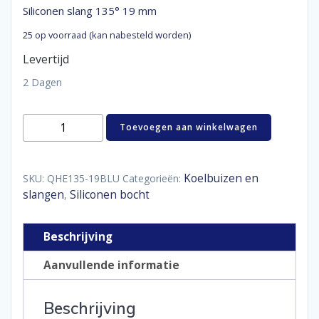
Siliconen slang 135° 19 mm
25 op voorraad (kan nabesteld worden)
Levertijd
2 Dagen
Siliconen
Toevoegen aan winkelwagen
slang
135°
19
mm
Koelbuizen en
SKU:
QHE135-19BLU
Categorieën:
aantal
slangen
Siliconen bocht
,
Beschrijving
Aanvullende informatie
Beschrijving