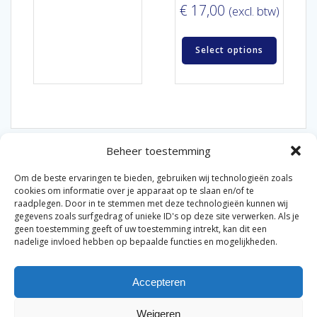
€
17,00
(excl. btw)
Select options
Beheer toestemming
Om de beste ervaringen te bieden, gebruiken wij technologieën zoals
cookies om informatie over je apparaat op te slaan en/of te
raadplegen. Door in te stemmen met deze technologieën kunnen wij
gegevens zoals surfgedrag of unieke ID's op deze site verwerken. Als je
© 2026 Van der Bel Las en Radiateurenbedrijf.
geen toestemming geeft of uw toestemming intrekt, kan dit een
nadelige invloed hebben op bepaalde functies en mogelijkheden.
Privacyverklaring
Cookiebeleid
Retourbeleid
|
|
|
Accepteren
Algemene voorwaarden voor consumenten
Zakelijke
|
algemene voorwaarden
Disclaimer
|
Weigeren