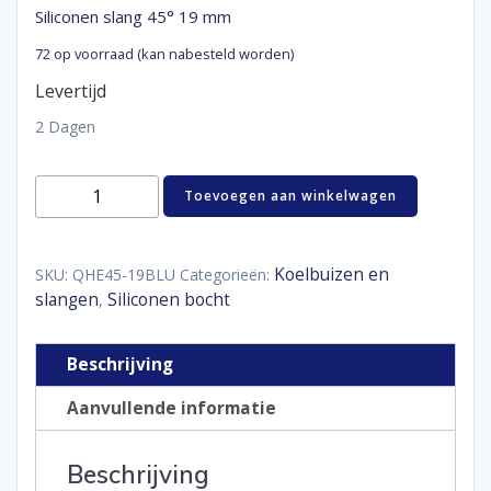
Siliconen slang 45° 19 mm
72 op voorraad (kan nabesteld worden)
Levertijd
2 Dagen
Siliconen
Toevoegen aan winkelwagen
slang
45°
19
mm
Koelbuizen en
SKU:
QHE45-19BLU
Categorieën:
aantal
slangen
Siliconen bocht
,
Beschrijving
Aanvullende informatie
Beschrijving