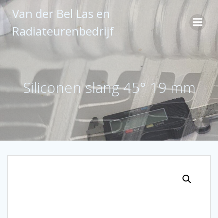
Ga
Van der Bel Las en
naar
de
Radiateurenbedrijf
inhoud
Siliconen slang 45° 19 mm