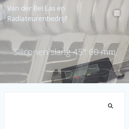
Ga
Van der Bel Las en
naar
de
Radiateurenbedrijf
inhoud
Siliconen slang 45° 60 mm