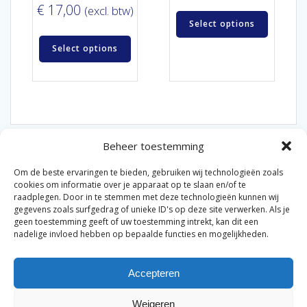
€
17,00
(excl. btw)
Select options
Select options
Beheer toestemming
Om de beste ervaringen te bieden, gebruiken wij technologieën zoals
cookies om informatie over je apparaat op te slaan en/of te
raadplegen. Door in te stemmen met deze technologieën kunnen wij
gegevens zoals surfgedrag of unieke ID's op deze site verwerken. Als je
© 2026 Van der Bel Las en Radiateurenbedrijf.
geen toestemming geeft of uw toestemming intrekt, kan dit een
nadelige invloed hebben op bepaalde functies en mogelijkheden.
Privacyverklaring
Cookiebeleid
Retourbeleid
|
|
|
Accepteren
Algemene voorwaarden voor consumenten
Zakelijke
|
algemene voorwaarden
Disclaimer
|
Weigeren