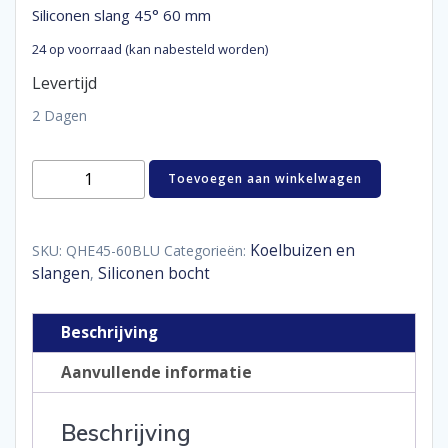
Siliconen slang 45° 60 mm
24 op voorraad (kan nabesteld worden)
Levertijd
2 Dagen
Siliconen
Toevoegen aan winkelwagen
slang
45°
60
mm
Koelbuizen en
SKU:
QHE45-60BLU
Categorieën:
aantal
slangen
Siliconen bocht
,
Beschrijving
Aanvullende informatie
Beschrijving