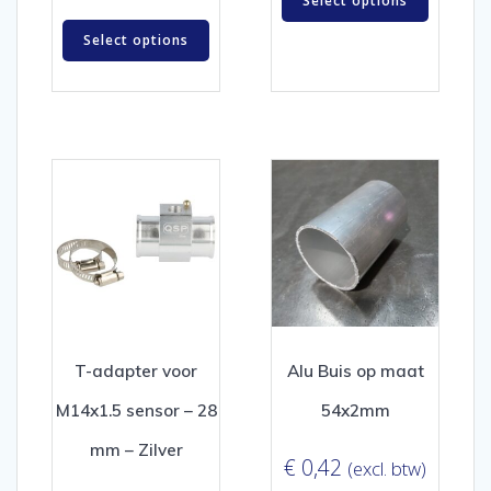
Select options
Select options
T-adapter voor
Alu Buis op maat
M14x1.5 sensor – 28
54x2mm
mm – Zilver
€
0,42
(excl. btw)