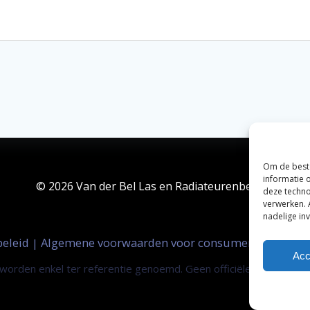
Om de beste
informatie 
© 2026 Van der Bel Las en Radiateurenbedrijf.
deze techno
verwerken. 
nadelige in
beleid
Algemene voorwaarden voor consumenten
Zak
|
|
Acc
orden enkel ter referentie genoemd. Geen officiële samenwerki