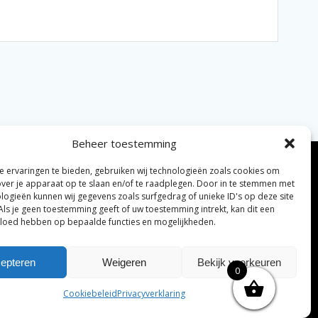
Beheer toestemming
 ervaringen te bieden, gebruiken wij technologieën zoals cookies om
over je apparaat op te slaan en/of te raadplegen. Door in te stemmen met
logieën kunnen wij gegevens zoals surfgedrag of unieke ID's op deze site
Als je geen toestemming geeft of uw toestemming intrekt, kan dit een
vloed hebben op bepaalde functies en mogelijkheden.
elijke algemene voorwaarden
Disclaimer
|
epteren
Weigeren
Bekijk voorkeuren
0
ng tenzij anders vermeld.
Cookiebeleid
Privacyverklaring