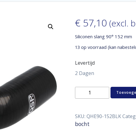
€
57,10
(excl. 
Siliconen slang 90° 152 mm
13 op voorraad (kan nabestel
Levertijd
2 Dagen
Siliconen
Toevoege
slang
90°
152
mm
SKU:
QHE90-152BLK
Categ
aantal
bocht