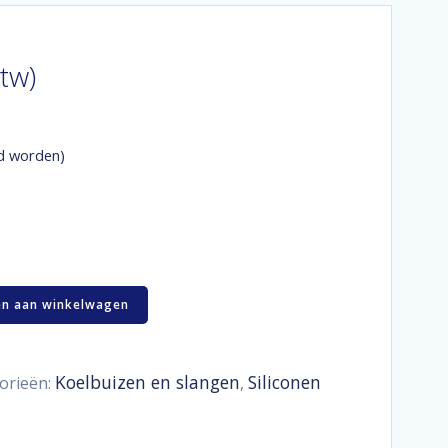
btw)
d worden)
n aan winkelwagen
Koelbuizen en slangen
Siliconen
orieën:
,