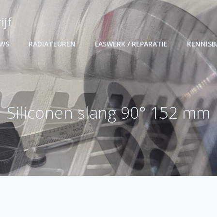
ijf
UWS
RADIATEUREN
LASWERK / REPARATIE
KENNIS
Siliconen slang 90° 152 mm