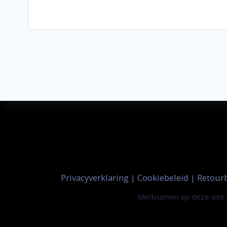
Privacyverklaring
Cookiebeleid
Retour
|
|
Merknamen op deze site w