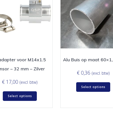
adapter voor M14x1.5
Alu Buis op maat 60×
nsor – 32 mm – Zilver
€
0,36
(excl. btw)
€
17,00
(excl. btw)
Select options
Select options