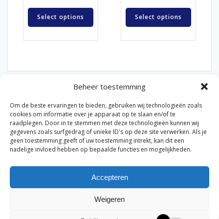
Select options
Select options
Beheer toestemming
Om de beste ervaringen te bieden, gebruiken wij technologieën zoals
cookies om informatie over je apparaat op te slaan en/of te
raadplegen. Door in te stemmen met deze technologieën kunnen wij
gegevens zoals surfgedrag of unieke ID's op deze site verwerken. Als je
© 2026 Van der Bel Las en Radiateurenbedrijf.
geen toestemming geeft of uw toestemming intrekt, kan dit een
nadelige invloed hebben op bepaalde functies en mogelijkheden.
Privacyverklaring
Cookiebeleid
Retourbeleid
|
|
|
Accepteren
Algemene voorwaarden voor consumenten
Zakelijke
|
algemene voorwaarden
Disclaimer
|
Weigeren
Merknamen op deze site worden enkel ter referentie