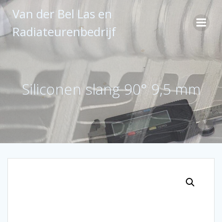
Ga
Van der Bel Las en
naar
de
Radiateurenbedrijf
inhoud
Siliconen slang 90° 9,5 mm