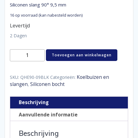
Siliconen slang 90° 9,5 mm
16 op voorraad (kan nabesteld worden)
Levertijd
2 Dagen
Siliconen
Toevoegen aan winkelwagen
slang
90°
9,5
mm
Koelbuizen en
SKU:
QHE90-09BLK
Categorieën:
aantal
slangen
Siliconen bocht
,
Beschrijving
Aanvullende informatie
Beschrijving