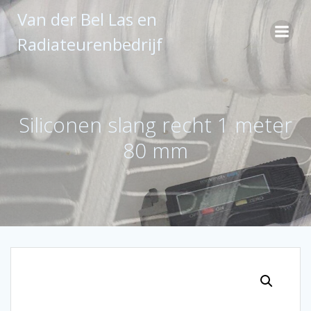
Ga
Van der Bel Las en
naar
de
Radiateurenbedrijf
inhoud
Siliconen slang recht 1 meter
80 mm