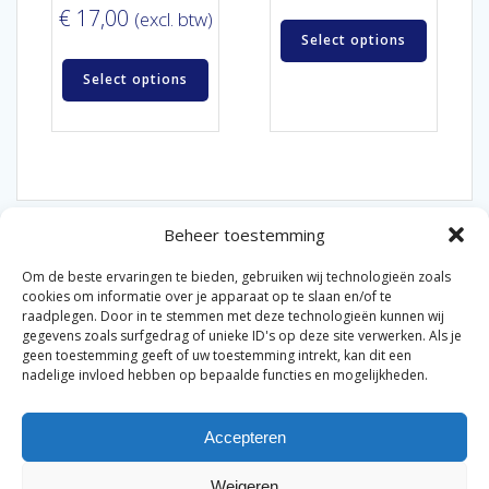
€
17,00
(excl. btw)
Select options
Select options
Beheer toestemming
Om de beste ervaringen te bieden, gebruiken wij technologieën zoals
cookies om informatie over je apparaat op te slaan en/of te
raadplegen. Door in te stemmen met deze technologieën kunnen wij
gegevens zoals surfgedrag of unieke ID's op deze site verwerken. Als je
© 2026 Van der Bel Las en Radiateurenbedrijf.
geen toestemming geeft of uw toestemming intrekt, kan dit een
nadelige invloed hebben op bepaalde functies en mogelijkheden.
Privacyverklaring
Cookiebeleid
Retourbeleid
|
|
|
Accepteren
Algemene voorwaarden voor consumenten
Zakelijke
|
algemene voorwaarden
Disclaimer
|
Weigeren