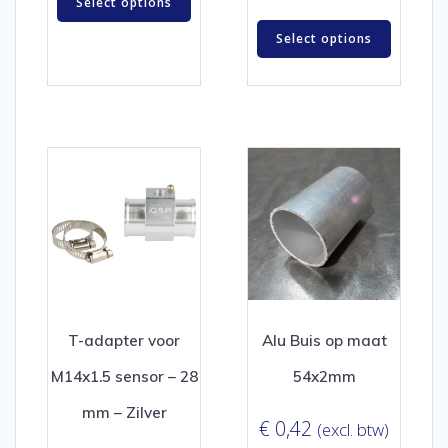
Select options
Select options
T-adapter voor
Alu Buis op maat
M14x1.5 sensor – 28
54x2mm
mm – Zilver
€
0,42
(excl. btw)