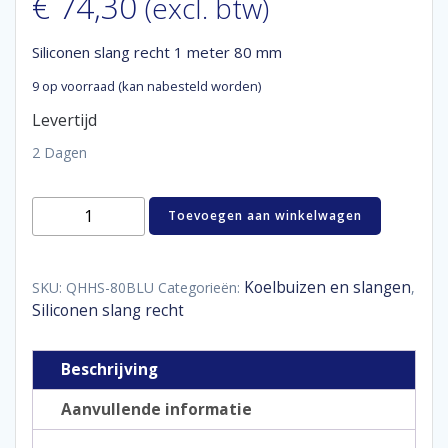
€
74,30
(excl. btw)
Siliconen slang recht 1 meter 80 mm
9 op voorraad (kan nabesteld worden)
Levertijd
2 Dagen
Siliconen
Toevoegen aan winkelwagen
slang
recht
1
meter
Koelbuizen en slangen
SKU:
QHHS-80BLU
Categorieën:
,
80
Siliconen slang recht
mm
aantal
Beschrijving
Aanvullende informatie