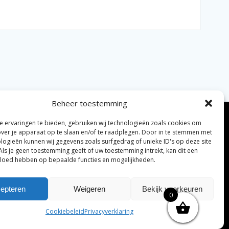
Beheer toestemming
 ervaringen te bieden, gebruiken wij technologieën zoals cookies om
over je apparaat op te slaan en/of te raadplegen. Door in te stemmen met
logieën kunnen wij gegevens zoals surfgedrag of unieke ID's op deze site
Als je geen toestemming geeft of uw toestemming intrekt, kan dit een
vloed hebben op bepaalde functies en mogelijkheden.
elijke algemene voorwaarden
Disclaimer
|
epteren
Weigeren
Bekijk voorkeuren
0
ng tenzij anders vermeld.
Cookiebeleid
Privacyverklaring