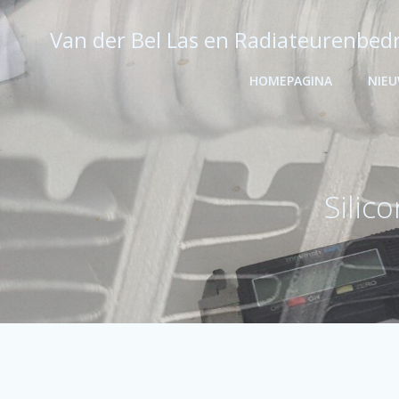
Ga
naar
Van der Bel Las en Radiateurenbedr
de
inhoud
HOMEPAGINA
NIE
Silic