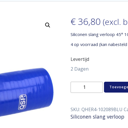
€
36,80
(excl. 
Siliconen slang verloop 45° 
4 op voorraad (kan nabesteld
Levertijd
2 Dagen
Siliconen
Toevoege
slang
verloop
45°
102
SKU:
QHER4-102089BLU
C
-
Siliconen slang verloop
89
mm