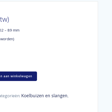
btw)
102 – 89 mm
 worden)
n aan winkelwagen
Koelbuizen en slangen
ategorieën:
,