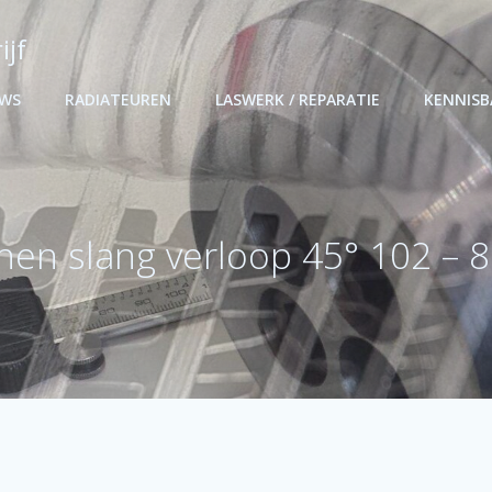
ijf
UWS
RADIATEUREN
LASWERK / REPARATIE
KENNIS
onen slang verloop 45° 102 –