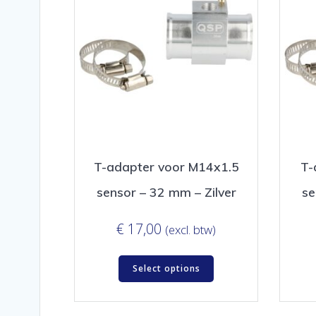
T-adapter voor M14x1.5
T-
sensor – 32 mm – Zilver
se
€
17,00
(excl. btw)
Select options