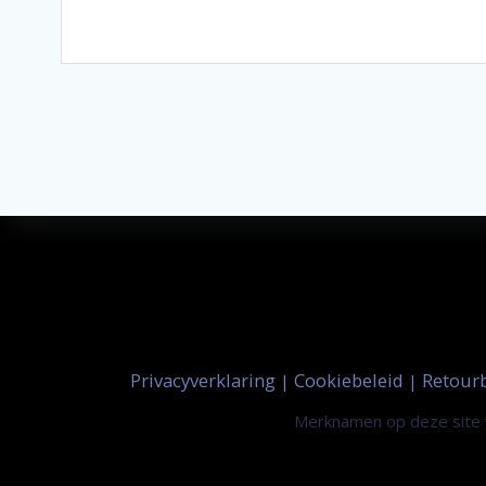
Privacyverklaring
Cookiebeleid
Retour
|
|
Merknamen op deze site w