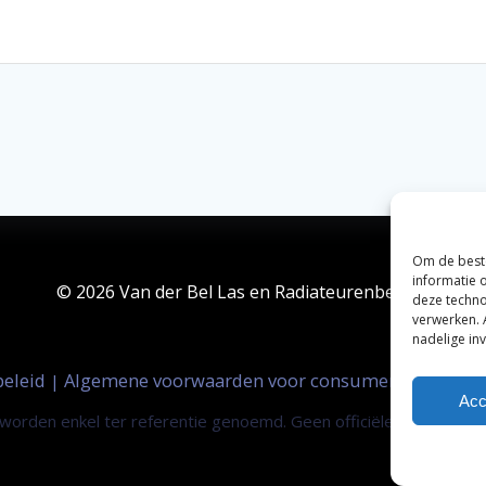
Om de beste
informatie 
© 2026 Van der Bel Las en Radiateurenbedrijf.
deze techno
verwerken. 
nadelige in
beleid
Algemene voorwaarden voor consumenten
Zak
|
|
Acc
orden enkel ter referentie genoemd. Geen officiële samenwerki