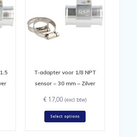
1.5
T-adapter voor 1/8 NPT
ver
sensor – 30 mm – Zilver
€
17,00
(excl. btw)
Select options