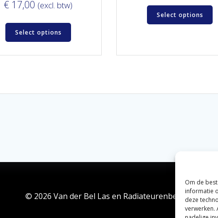
€
17,00
(excl. btw)
Select options
Select options
Om de beste
informatie 
© 2026 Van der Bel Las en Radiateurenbedrijf.
deze techno
verwerken. 
nadelige in