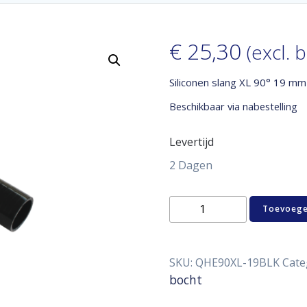
€
25,30
(excl. 
Siliconen slang XL 90° 19 mm
Beschikbaar via nabestelling
Levertijd
2 Dagen
Siliconen
Toevoege
slang
XL
90°
19
SKU:
QHE90XL-19BLK
Cate
mm
bocht
aantal