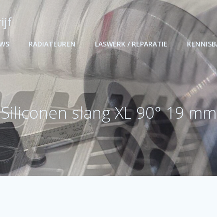
ijf
UWS
RADIATEUREN
LASWERK / REPARATIE
KENNIS
Siliconen slang XL 90° 19 mm