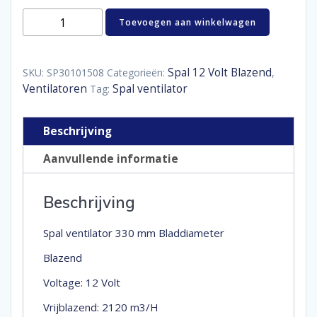
Spal
Toevoegen aan winkelwagen
ventilator
330
mm
aantal
Spal 12 Volt Blazend
SKU:
SP30101508
Categorieën:
,
Ventilatoren
Spal ventilator
Tag:
Beschrijving
Aanvullende informatie
Beschrijving
Spal ventilator 330 mm Bladdiameter
Blazend
Voltage: 12 Volt
Vrijblazend: 2120 m3/H