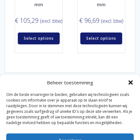
mm
mm
€
105,29
€
96,69
(excl. btw)
(excl. btw)
Select options
Select options
Beheer toestemming
Om de beste ervaringen te bieden, gebruiken wij technologieën zoals
cookies om informatie over je apparaat op te slaan en/of te
raadplegen. Door in te stemmen met deze technologieën kunnen wij
gegevens zoals surfgedrag of unieke ID's op deze site verwerken. Als je
© 2026 Van der Bel Las en Radiateurenbedrijf.
geen toestemming geeft of uw toestemming intrekt, kan dit een
nadelige invloed hebben op bepaalde functies en mogelijkheden.
Privacyverklaring
Cookiebeleid
Retourbeleid
|
|
|