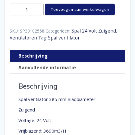
Spal
Toevoegen aan winkelwagen
ventilator
385
mm
aantal
Spal 24 Volt Zuigend
SKU:
SP30102558
Categorieën:
,
Ventilatoren
Spal ventilator
Tag:
Beschrijving
Aanvullende informatie
Beschrijving
Spal ventilator 385 mm Bladdiameter
Zuigend
Voltage: 24 Volt
Vrijblazend: 3690m3/H