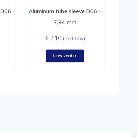
 D06 –
Aluminum tube sleeve D06 –
7,94 mm
€
2,10
(excl. btw)
Lees verder