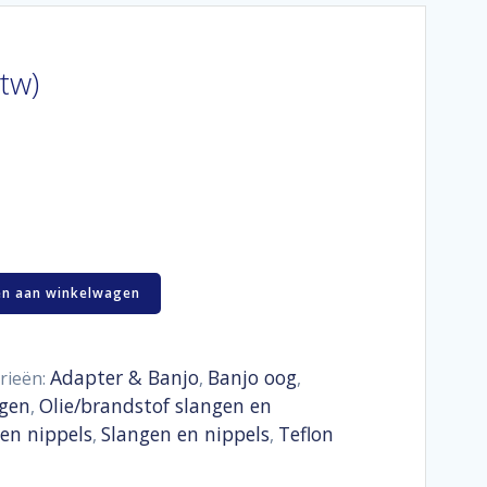
btw)
n aan winkelwagen
Adapter & Banjo
Banjo oog
rieën:
,
,
ogen
Olie/brandstof slangen en
,
len nippels
Slangen en nippels
Teflon
,
,