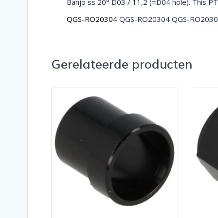
Banjo ss 20° D03 / 11,2 (=D04 hole). This P
QGS-RO20304
QGS-RO20304 QGS-RO2030
Gerelateerde producten