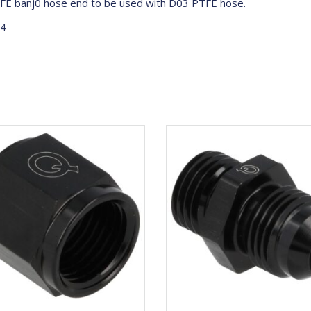
TFE banj0 hose end to be used with D03 PTFE hose.
4