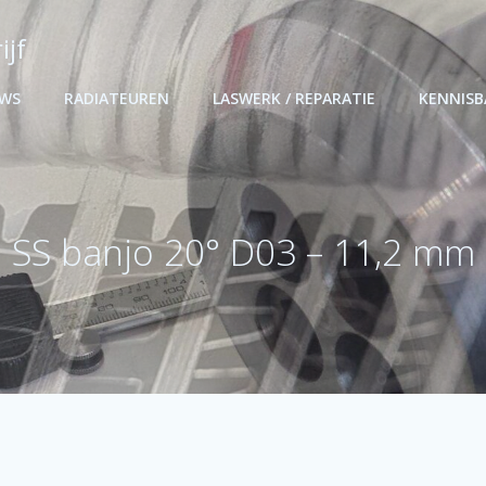
ijf
UWS
RADIATEUREN
LASWERK / REPARATIE
KENNIS
SS banjo 20° D03 – 11,2 mm