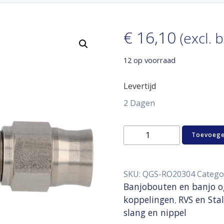
€
16,10
(excl. 
12 op voorraad
Levertijd
2 Dagen
SS
Toevoege
banjo
20°
D03
-
SKU:
QGS-RO20304
Catego
11,2
Banjobouten en banjo 
mm
koppelingen
RVS en Sta
,
aantal
slang en nippel