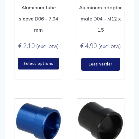
Aluminum tube
Aluminum adaptor
sleeve D06 – 7,94
male D04 – M12 x
mm
1,5
€
2,10
€
4,90
(excl. btw)
(excl. btw)
Select options
Lees verder