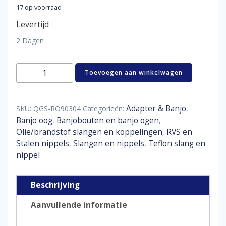
17 op voorraad
Levertijd
2 Dagen
SS
Toevoegen aan winkelwagen
banjo
90°
D03
-
Adapter & Banjo
SKU:
QGS-RO90304
Categorieën:
,
11,2
Banjo oog
Banjobouten en banjo ogen
,
,
mm
Olie/brandstof slangen en koppelingen
RVS en
,
aantal
Stalen nippels
Slangen en nippels
Teflon slang en
,
,
nippel
Beschrijving
Aanvullende informatie