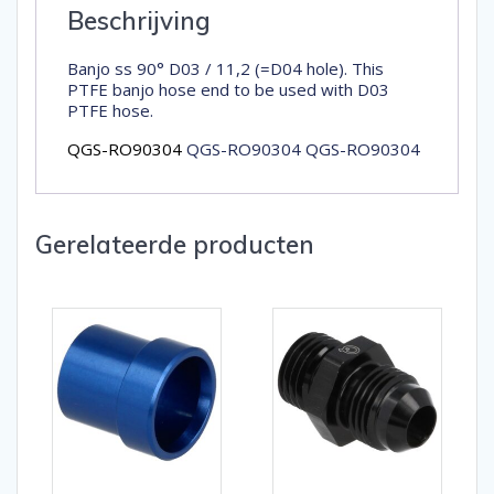
Beschrijving
Banjo ss 90° D03 / 11,2 (=D04 hole). This
PTFE banjo hose end to be used with D03
PTFE hose.
QGS-RO90304
QGS-RO90304 QGS-RO90304
Gerelateerde producten