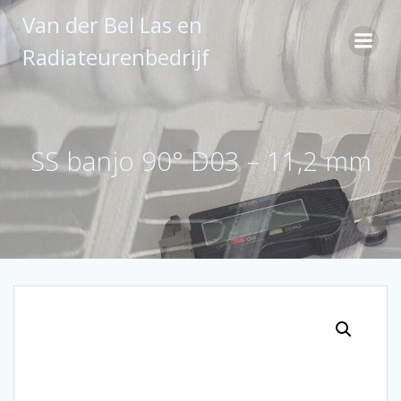
Ga
Van der Bel Las en
naar
de
Radiateurenbedrijf
inhoud
SS banjo 90° D03 – 11,2 mm