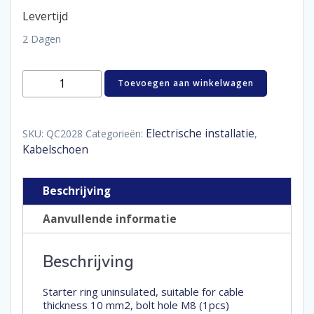
Levertijd
2 Dagen
starteroog
Toevoegen aan winkelwagen
ongeïsoleerd
10
mm²
M8
Electrische installatie
SKU:
QC2028
Categorieën:
,
aantal
Kabelschoen
Beschrijving
Aanvullende informatie
Beschrijving
Starter ring uninsulated, suitable for cable
thickness 10 mm2, bolt hole M8 (1pcs)