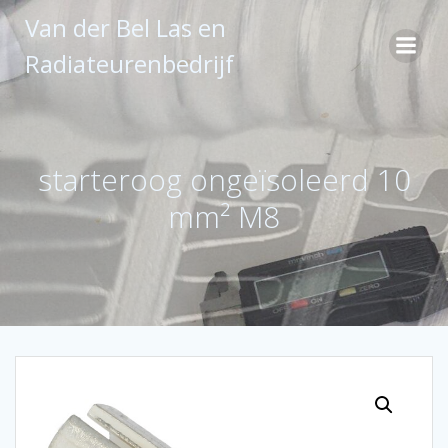
Ga
Van der Bel Las en
naar
de
Radiateurenbedrijf
inhoud
starteroog ongeïsoleerd 10
mm² M8