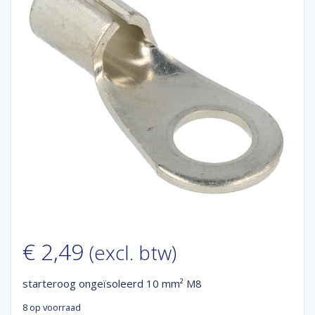
€
2,49
(excl. btw)
starteroog ongeïsoleerd 10 mm² M8
8 op voorraad