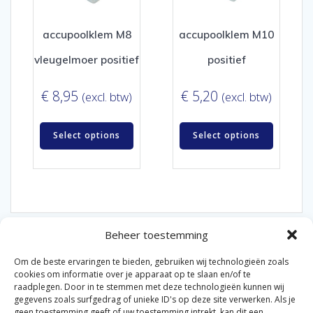
accupoolklem M8
accupoolklem M10
vleugelmoer positief
positief
€
8,95
€
5,20
(excl. btw)
(excl. btw)
Select options
Select options
Beheer toestemming
Om de beste ervaringen te bieden, gebruiken wij technologieën zoals
cookies om informatie over je apparaat op te slaan en/of te
raadplegen. Door in te stemmen met deze technologieën kunnen wij
gegevens zoals surfgedrag of unieke ID's op deze site verwerken. Als je
© 2026 Van der Bel Las en Radiateurenbedrijf.
geen toestemming geeft of uw toestemming intrekt, kan dit een