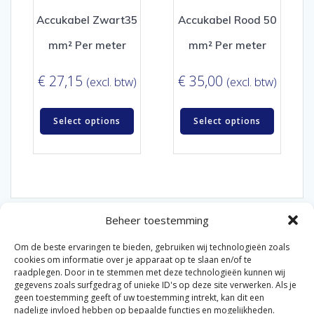
Accukabel Zwart35
Accukabel Rood 50
mm² Per meter
mm² Per meter
€
27,15
€
35,00
(excl. btw)
(excl. btw)
Select options
Select options
Beheer toestemming
Om de beste ervaringen te bieden, gebruiken wij technologieën zoals
cookies om informatie over je apparaat op te slaan en/of te
raadplegen. Door in te stemmen met deze technologieën kunnen wij
gegevens zoals surfgedrag of unieke ID's op deze site verwerken. Als je
© 2026 Van der Bel Las en Radiateurenbedrijf.
geen toestemming geeft of uw toestemming intrekt, kan dit een
nadelige invloed hebben op bepaalde functies en mogelijkheden.