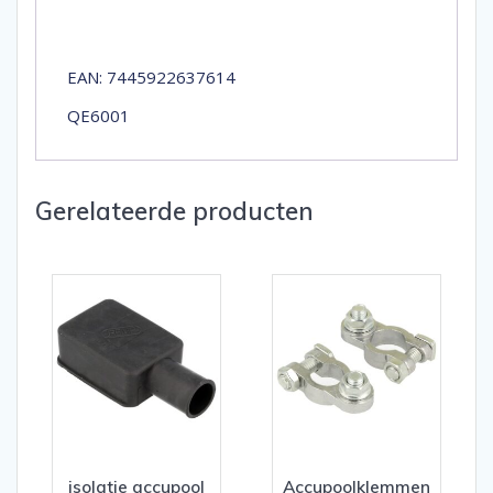
EAN: 7445922637614
QE6001
Gerelateerde producten
isolatie accupool
Accupoolklemmen