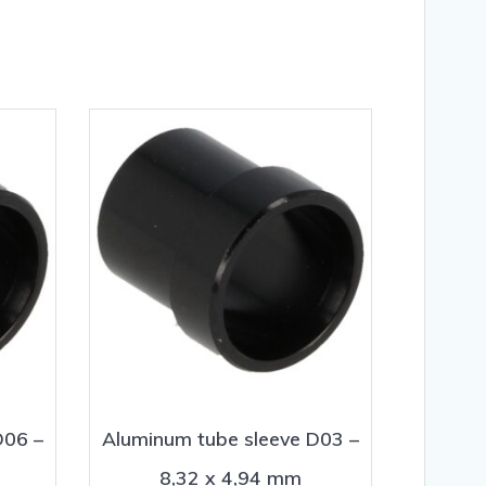
D06 –
Aluminum tube sleeve D03 –
8,32 x 4,94 mm