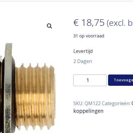
€
18,75
(excl. 
31 op voorraad
Levertijd
2 Dagen
Sump
Toevoege
plug
adaptor
M14
x
SKU:
QM122
Categorieën:
1,5
koppelingen
male
-
1/8"
NPT