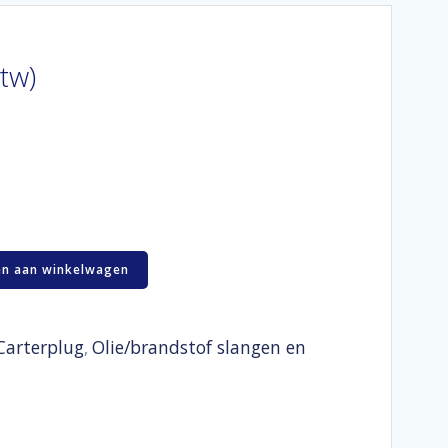
btw)
n aan winkelwagen
Carterplug
Olie/brandstof slangen en
,