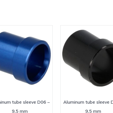
inum tube sleeve D06 –
Aluminum tube sleeve 
9,5 mm
9,5 mm