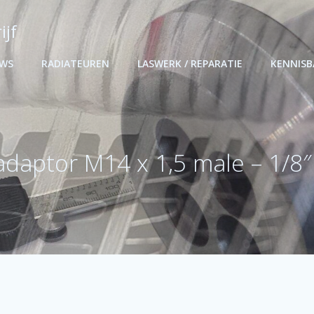
ijf
UWS
RADIATEUREN
LASWERK / REPARATIE
KENNIS
daptor M14 x 1,5 male – 1/8