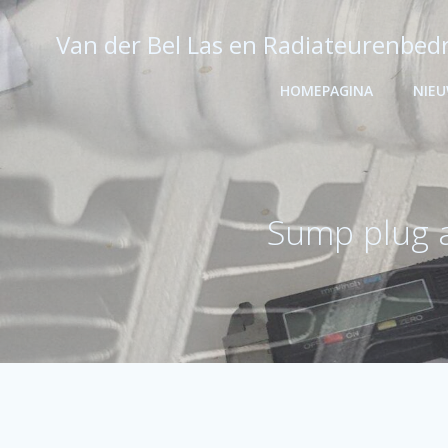
Ga
naar
Van der Bel Las en Radiateurenbedr
de
inhoud
HOMEPAGINA
NIE
Sump plug a