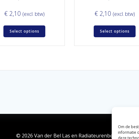
€
2,10
€
2,10
(excl. btw)
(excl. btw)
Select options
Select options
Om de beste
informatie 
© 2026 Van der Bel Las en Radiateurenbedrijf.
deze techno