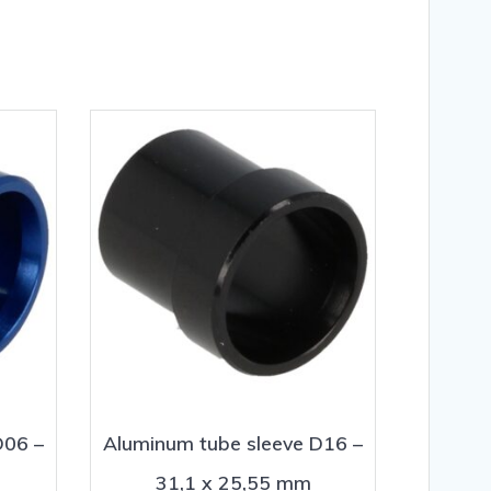
D06 –
Aluminum tube sleeve D16 –
31,1 x 25,55 mm