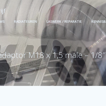
ijf
UWS
RADIATEUREN
LASWERK / REPARATIE
KENNIS
daptor M18 x 1,5 male – 1/8