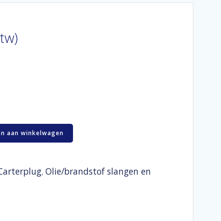
btw)
n aan winkelwagen
Carterplug
Olie/brandstof slangen en
,