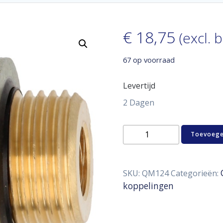
€
18,75
(excl. 
67 op voorraad
Levertijd
2 Dagen
Sump
Toevoege
plug
adaptor
M18
x
SKU:
QM124
Categorieën:
1,5
koppelingen
male
-
1/8"
NPT