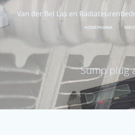
Ga
naar
Van der Bel Las en Radiateurenbedr
de
inhoud
HOMEPAGINA
NIE
Sump plug a